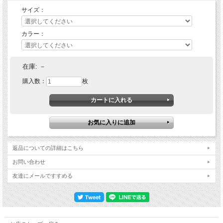
二種類の生地を楽しめるので、
サイズ：
その日の気分やお洋服に合わせて使い分けができます。
カラー：
やわらかく伸びのある
オーコットのオーガニックコットン
を使用。
在庫:
－
頭皮に優しく寄り添い、敏感な方にも安心です。
購入数：
枚
つば付きデザインは、
お顔まわりをすっきり見せてくれる
小顔効果
も。
やわらかい素材なので、お部屋の中でも快適に
外出時にもナチュラルにお使いいただけます。
返品についての詳細はこちら
つばが付いていると、「眉毛がないことも隠せる」
お問い合わせ
とのお声も頂いております。
友達にメールですすめる
【 素材 】
オーコット オーガニックコットン１００％