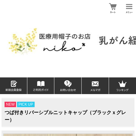
NEW
PICK UP
つば付きリバーシブルニットキャップ（ブラックｘグレ
ー）