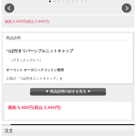
価格:5,400円(税込 5,940円)
商品説明
つば付きリバーシブルニットキャップ
（ブラックｘグレー）
オーコット オーガニックコットン使用
人気の「つば付きニットキャップ」を
リバーシブル仕様でお作りしました。
▼ 商品説明の続きを見る ▼
表と裏、どちらを表にしても
縫い目が当たらない縫い方ですので
価格:
5,400円
(税込 5,940円)
お肌に優しい帽子になっています。
（洗濯表示タグも別でお付けいたします）
注文