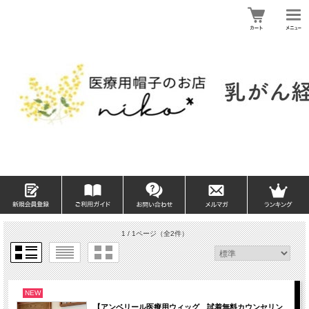
1 / 1ページ
（全2件）
NEW
【アンベリール医療用ウィッグ 試着無料カウンセリン