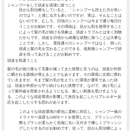
シャンプーをして頭皮を清潔に保つこと
抗がん剤治療をしていると、「シャンプーも控えた方が良い
のでは？」と感じる方も多いのですが、実は、そんなことは
ないのです。むしろ、日頃のシャンプーは今まで通り毎日行
うことがお勧めです。その理由は、抗がん剤を使用すること
によって髪の毛が抜ける現象は、頭皮トラブルとは全く別物
だからです。頭皮を日頃から綺麗な状態に保つことは大事な
ことです。しかし、普段通りのシャンプーではなく、弱った
頭皮と髪の毛を労わることのできる、低刺激シャンプーで頭
皮を洗ってあげることがお勧めです。
頭皮を気遣うこと
髪の毛が抜け落ちて毛量が減ってきた状態と言うのは、頭皮が外部
に晒される面積が増えることでもあります。その環境に次第に慣れ
ていきますが、今まで髪の毛が生えていた環境が通常であった頭
は、頭皮が外部から守り続けられた状態です。なので、抜け毛によ
って紫外線を照射されるようになる、激しい刺激を受けすような
る、このような頭皮環境が影響して炎症を起こしたりアレルギー反
応を起こしたりする恐れがあります。
このような頭皮環境の変化に柔軟に対応し、シャンプー後の
ドライヤー温度もcoldモードを使用したり、ブラッシングの
際もブラシが柔らかく先端に丸い玉付きで優しくブラッシン
グしたりするのがお勧めです。従って、抗がん剤治療によっ