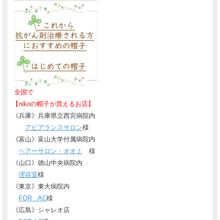
全国で
【nikoの帽子が買えるお店】
《兵庫》兵庫県立西宮病院内
アピアランスサロン
様
《富山》富山大学付属病院内
ヘアーサロン・オオミ
様
《山口》徳山中央病院内
理容室
様
《東京》東大病院内
FOR AC
様
《広島》シャレオ店