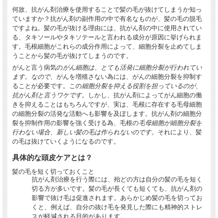
何故、抗がん剤治療を使用することで髪の毛が抜けてしまうか知っ
ていますか？抗がん剤の副作用の中で有名なものが、髪の毛の脱毛
ですよね。髪の毛が抜ける理由には、抗がん剤の中に使用されてい
る、タキソールやタキソテールと言われる成分が原因に挙げられま
す。毛根細胞がこれらの成分作用によって、細胞分裂を止めてしま
うことから髪の毛が抜けてしまうのです。
がんと言う病気の
がん細胞は、とても活発に細胞分裂が行われてい
ます。なので、
がんを増殖さない為には、がんの細胞分裂を抑制す
ることが必要です。この
細胞分裂を抑える役割を担っているのが、
抗がん剤と言うワケです。
しかし、抗がん剤によってがん細胞の働
きを抑えることはもちろんですが、実は、毛根に存在する毛母細胞
の細胞分裂の活発な活動へも影響を及ぼします。抗がん剤の細胞分
裂を抑制作用の影響を強く受ける為、毛根の
毛母細胞が細胞分裂を
行わない場合、新しい髪の毛は作られないのです。
それにより、髪
の毛は抜けていくようになるのです。
具体的な頭皮ケアとは？
髪の毛を短く切っておくこと
抗がん剤治療を行う際には、殆どの方は自分の髪の毛を短く
切る方が多いです。髪の毛が長くても短くても、抗がん剤の
影響で抜け毛は促進されます。あらかじめ髪の毛を切ってお
くと、例えば、自分の抜け毛を発見した際にも精神的ストレ
スが軽減される目的があります。