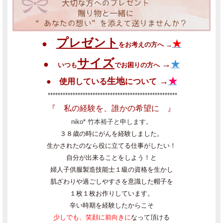
プレゼント
●
★
をお考えの方へ →
サイズ
●
→
★
いつも
でお困りの方へ
生地
→
★
● 使用している
について
****************************************************
『 私の経験を、誰かの希望に 』
niko* 竹本裕子と申します。
３８歳の時にがんを経験しました。
生かされたのなら役に立てる仕事がしたい！
自分が出来ることをしよう！と
婦人子供服製造技能士１級の資格を生かし
肌ざわりや過ごしやすさを意識した帽子を
１枚１枚お作りしています。
辛い時期を経験したからこそ
少しでも、笑顔に前向きに
なって頂ける