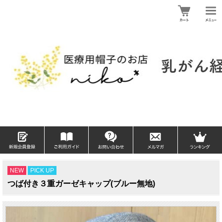
NEW
PICK UP
つば付き３重ガーゼキャップ(ブルー無地)