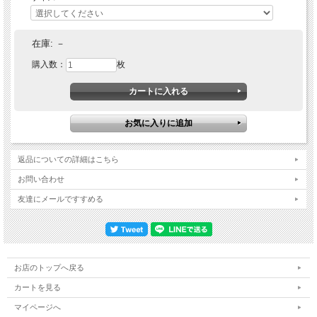
後ろにはゴムを入れているので、ふわっと被れて
ずれにくく、毎日被る帽子として安心です。
在庫:
－
”心地よさ”への想いから生まれた帽子♪
購入数：
枚
私が抗がん剤治療中に、「暑くてニットの帽子が辛い．．．」
そんな経験から、自分用に作ったことがきっかけで出来た帽子。
ガーゼが頭皮に当たるにも嫌だったことを覚えています。
薄くて、シンプルな物が一番、心地よく被れました。
返品についての詳細はこちら
今、同じ状況の方に、心地良く過ごしてもらいたい。
お問い合わせ
そんな願いを込めて１枚１枚手作りしています。
友達にメールですすめる
シンプルな無地で、頭の形が出にくく、男性にも人気♪
被り方や被った感じは動画を参照ください。
お店のトップへ戻る
【 素材 】
カートを見る
コットン１００％
マイページへ