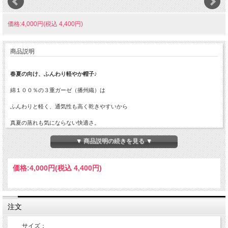
価格:4,000円(税込 4,400円)
商品説明
春夏の向け、ふんわり軽やか帽子♪
綿１００％の３重ガーゼ（播州織）は
ふんわりと軽く、通気性も高く乾きやすいから
真夏の蒸れも気にならない快適さ。
ブルーの無地は、誰でも自然に似合い、
▼ 商品説明の続きを見る ▼
ちょっとした外出にも違和感なく使えます。
価格:
4,000円
(税込 4,400円)
「小顔効果*」のつば＋ゴムででフィット感♪
ノンワイヤーの柔らかなツバが顔周りを
注文
さりげなく引き締め、小顔に見せる効果も。
サイズ：