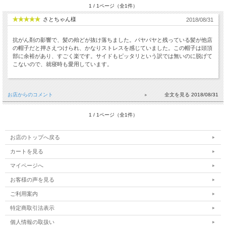
1 / 1ページ（全1件）
さとちゃん様
2018/08/31
抗がん剤の影響で、髪の殆どが抜け落ちました。パヤパヤと残っている髪が他店
の帽子だと押さえつけられ、かなりストレスを感じていました。この帽子は頭頂
部に余裕があり、すごく楽です。サイドもピッタリという訳では無いのに脱げて
こないので、就寝時も愛用しています。
お店からのコメント
2018/08/31
1 / 1ページ（全1件）
お店のトップへ戻る
カートを見る
マイページへ
お客様の声を見る
ご利用案内
特定商取引法表示
個人情報の取扱い