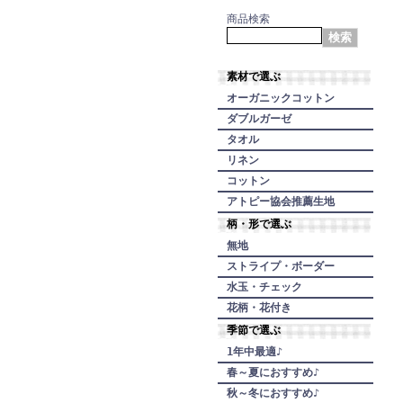
商品検索
素材で選ぶ
オーガニックコットン
ダブルガーゼ
タオル
リネン
コットン
アトピー協会推薦生地
柄・形で選ぶ
無地
ストライプ・ボーダー
水玉・チェック
花柄・花付き
季節で選ぶ
1年中最適♪
春～夏におすすめ♪
秋～冬におすすめ♪